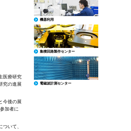
機器利用
集積回路製作センター
生医療研究
電磁波計測センター
研究の進展
と今後の展
参加者に
について、