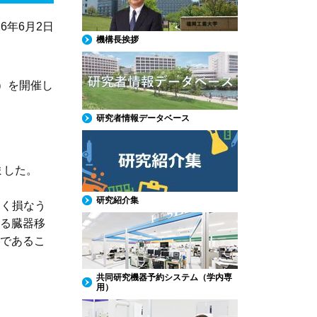
26年6月2日
機構長挨拶
ー）を開催し
研究者情報データベース
ました。
研究紹介集
しく損なう
る臓器移
であるこ
共同研究機器予約システム（学内専
用）