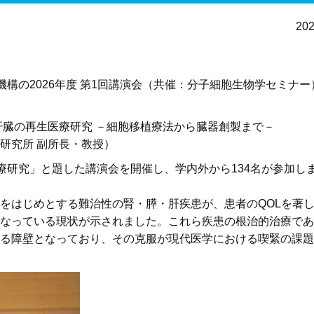
20
究機構の2026年度 第1回講演会（共催：分子細胞生物学セミナ
肝臓の再生医療研究 －細胞移植療法から臓器創製まで－
胞研究所 副所長・教授）
療研究」と題した講演会を開催し、学内外から134名が参加し
をはじめとする難治性の腎・膵・肝疾患が、患者のQOLを著
なっている現状が示されました。これら疾患の根治的治療であ
る障壁となっており、その克服が現代医学における喫緊の課題